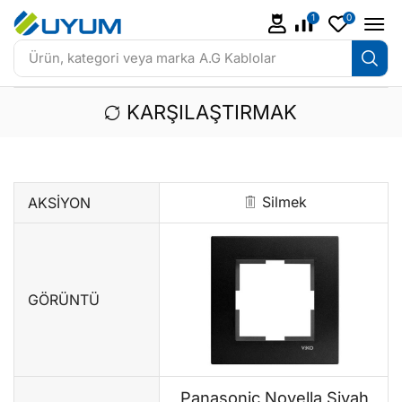
1
0
Ürün, kategori veya marka
A.G Kablolar
KARŞILAŞTIRMAK
Silmek
AKSIYON
GÖRÜNTÜ
Panasonic Novella Siyah