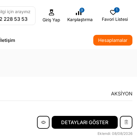
1
0
ilgi için arayınız
2 228 53 53
Favori Listesi
Karşılaştırma
Giriş Yap
İletişim
Hesaplamalar
AKSIYON
DETAYLARI GÖSTER
Eklendi: 08/08/2026