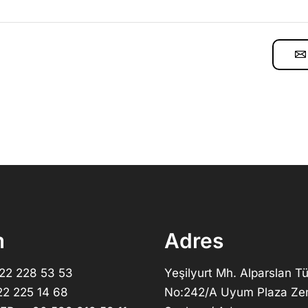
m
Adres
322 228 53 53
Yeşilyurt Mh. Alparslan Tü
22 225 14 68
No:242/A Uyum Plaza Ze