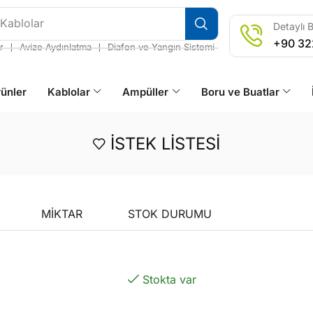
 Kablolar
Detaylı B
+90 32
❘
❘
r
Avize Aydınlatma
Diafon ve Yangın Sistemi
ünler
Kablolar
Ampüller
Boru ve Buatlar
İSTEK LISTESI
MIKTAR
STOK DURUMU
Stokta var