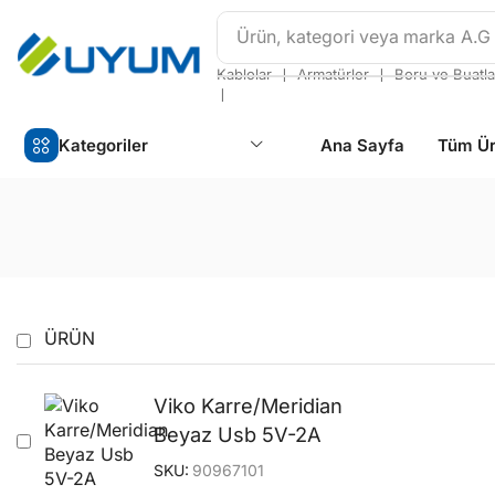
Ürün, kategori veya marka
A.G
❘
❘
Kablolar
Armatürler
Boru ve Buatla
❘
Kategoriler
Ana Sayfa
Tüm Ür
ÜRÜN
Viko Karre/Meridian
Beyaz Usb 5V-2A
SKU:
90967101