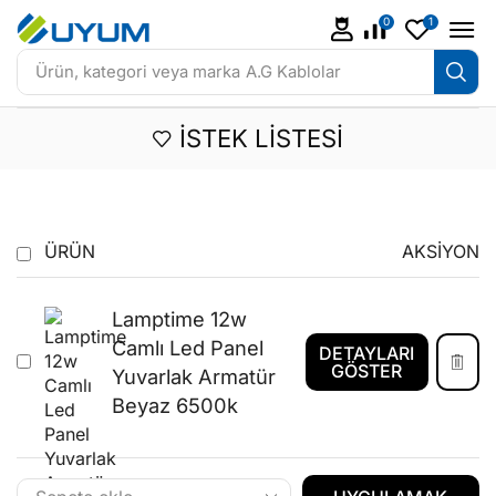
0
1
Ürün, kategori veya marka
A.G Kablolar
İSTEK LISTESI
ÜRÜN
AKSIYON
Lamptime 12w
Camlı Led Panel
DETAYLARI
GÖSTER
Yuvarlak Armatür
Beyaz 6500k