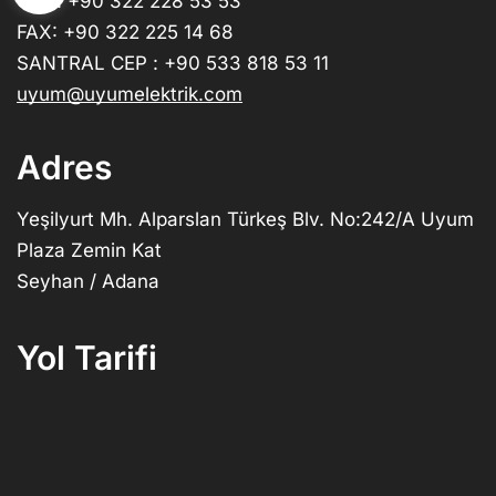
TEL : +90 322 228 53 53
FAX: +90 322 225 14 68
SANTRAL CEP : +90 533 818 53 11
uyum@uyumelektrik.com
Adres
Yeşilyurt Mh. Alparslan Türkeş Blv. No:242/A Uyum
Plaza Zemin Kat
Seyhan / Adana
Yol Tarifi