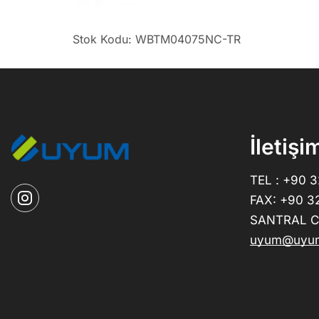
Stok Kodu: WBTM04075NC-TR
İletişi
TEL : +90 
FAX: +90 3
SANTRAL CE
uyum@uyum