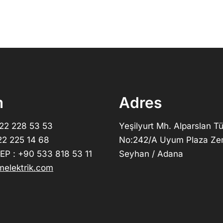
m
Adres
322 228 53 53
Yeşilyurt Mh. Alparslan Tü
22 225 14 68
No:242/A Uyum Plaza Ze
P : +90 533 818 53 11
Seyhan / Adana
elektrik.com