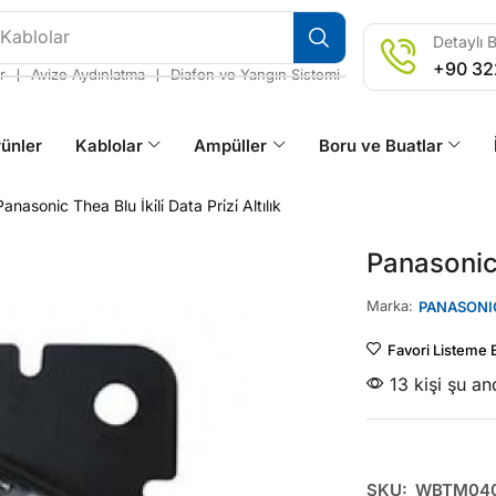
 Kablolar
Detaylı B
+90 32
❘
❘
r
Avize Aydınlatma
Diafon ve Yangın Sistemi
ünler
Kablolar
Ampüller
Boru ve Buatlar
Panasonic Thea Blu İki̇li̇ Data Pri̇zi̇ Altılık
Panasonic Th
Marka:
PANASONI
Favori Listeme 
13 kişi şu a
SKU:
WBTM040