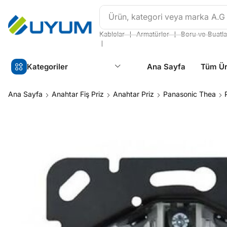
Ürün, kategori veya marka
A.G
❘
❘
Kablolar
Armatürler
Boru ve Buatla
❘
Kategoriler
Ana Sayfa
Tüm Ür
Ana Sayfa
Anahtar Fiş Priz
Anahtar Priz
Panasonic Thea