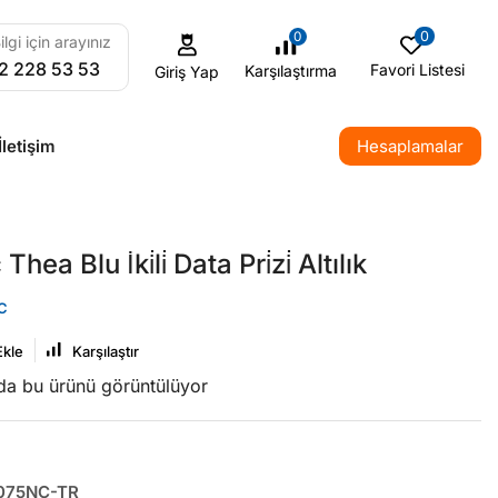
0
0
ilgi için arayınız
2 228 53 53
Favori Listesi
Karşılaştırma
Giriş Yap
İletişim
Hesaplamalar
ea Blu İki̇li̇ Data Pri̇zi̇ Altılık
C
Ekle
Karşılaştır
nda bu ürünü görüntülüyor
75NC-TR