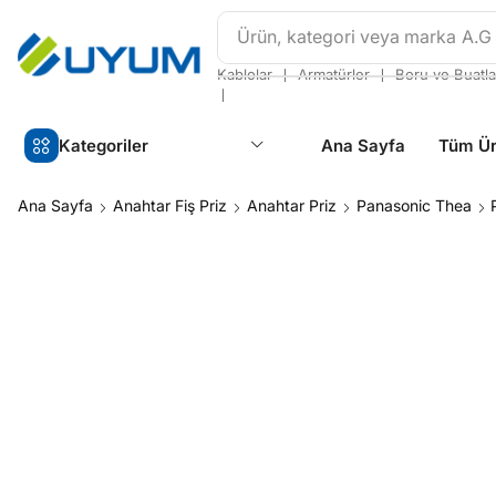
Ürün, kategori veya marka
A.G
❘
❘
Kablolar
Armatürler
Boru ve Buatla
❘
Kategoriler
Ana Sayfa
Tüm Ür
Ana Sayfa
Anahtar Fiş Priz
Anahtar Priz
Panasonic Thea