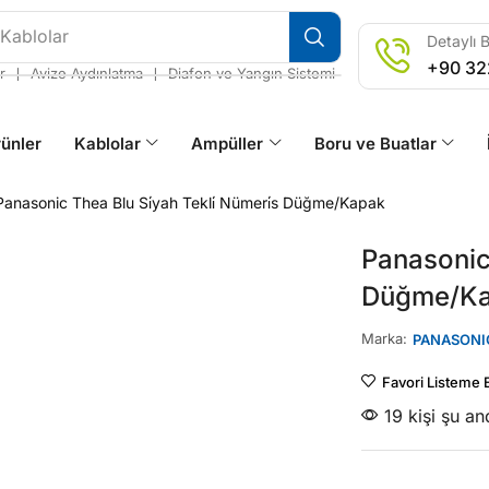
 Kablolar
Detaylı B
+90 32
❘
❘
r
Avize Aydınlatma
Diafon ve Yangın Sistemi
ünler
Kablolar
Ampüller
Boru ve Buatlar
Panasonic Thea Blu Si̇yah Tekli̇ Nümeri̇s Düğme/Kapak
Panasonic 
Düğme/K
Marka:
PANASONI
Favori Listeme 
19 kişi şu a