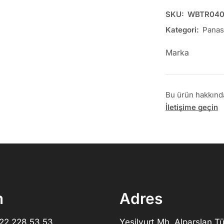
SKU:
WBTR040
Kategori:
Panas
Marka
Bu ürün hakkında 
İletişime geçin
m
Adres
322 228 53 53
Yeşilyurt Mh. Alparslan Tü