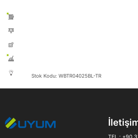
Stok Kodu: WBTR04025BL-TR
İletişi
TEL : +90 