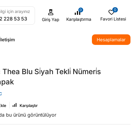
0
0
ilgi için arayınız
2 228 53 53
Favori Listesi
Karşılaştırma
Giriş Yap
İletişim
Hesaplamalar
Thea Blu Si̇yah Tekli̇ Nümeri̇s
apak
C
Ekle
Karşılaştır
nda bu ürünü görüntülüyor