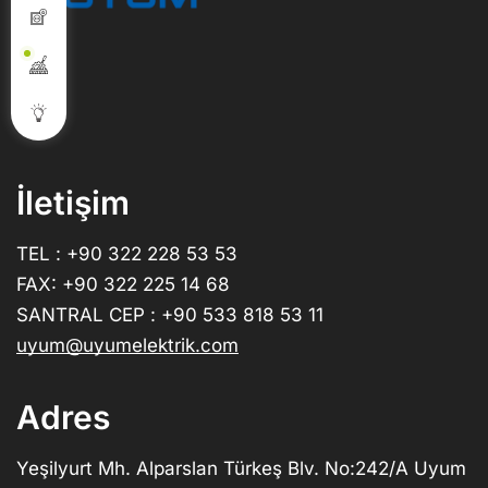
İletişim
TEL : +90 322 228 53 53
FAX: +90 322 225 14 68
SANTRAL CEP : +90 533 818 53 11
uyum@uyumelektrik.com
Adres
Yeşilyurt Mh. Alparslan Türkeş Blv. No:242/A Uyum