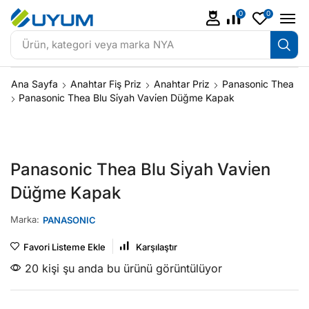
0
0
Ürün, kategori veya marka
NYA
Ana Sayfa
Anahtar Fiş Priz
Anahtar Priz
Panasonic Thea
Panasonic Thea Blu Si̇yah Vavi̇en Düğme Kapak
Panasonic Thea Blu Si̇yah Vavi̇en
Düğme Kapak
Marka:
PANASONIC
Favori Listeme Ekle
Karşılaştır
20 kişi şu anda bu ürünü görüntülüyor