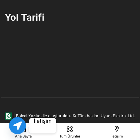
Yol Tarifi
|
Bolcal Yazılım ile oluşturuldu.
© Tüm hakları Uyum Elektrik Ltd.
İletişim
Şti. firmasına aittir.
Open
Ana Sayfa
Tüm Ürünler
İletişim