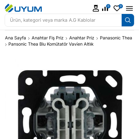
0
0
Ürün, kategori veya marka
A.G Kablolar
Ana Sayfa
Anahtar Fiş Priz
Anahtar Priz
Panasonic Thea
Pansonic Thea Blu Komütatör Vavi̇en Altlık