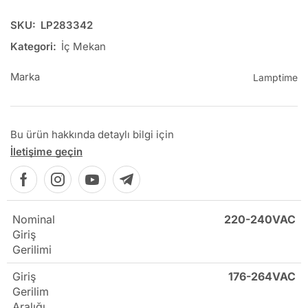
SKU:
LP283342
Kategori:
İç Mekan
Marka
Lamptime
Bu ürün hakkında detaylı bilgi için
İletişime geçin
Nominal
220-240VAC
Giriş
Gerilimi
Giriş
176-264VAC
Gerilim
Aralığı