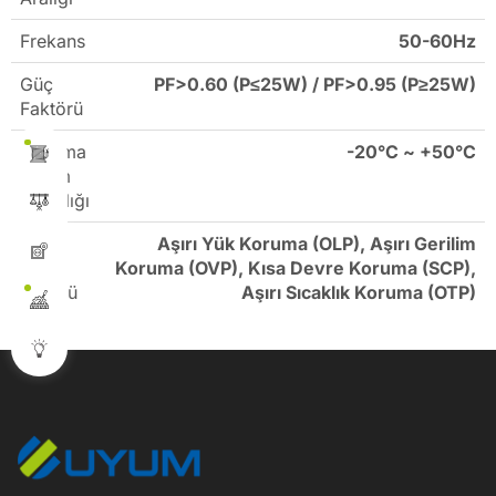
Frekans
50-60Hz
Güç
PF>0.60 (P≤25W) / PF>0.95 (P≥25W)
Faktörü
Çalışma
-20°C ~ +50°C
Ortam
Sıcaklığı
Sabit
Aşırı Yük Koruma (OLP), Aşırı Gerilim
Akım
Koruma (OVP), Kısa Devre Koruma (SCP),
Sürücü
Aşırı Sıcaklık Koruma (OTP)