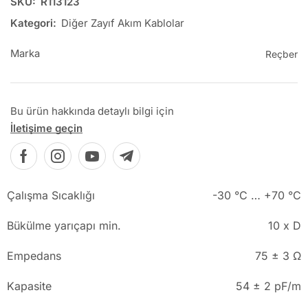
SKU:
R113123
Kategori:
Diğer Zayıf Akım Kablolar
Marka
Reçber
Bu ürün hakkında detaylı bilgi için
İletişime geçin
Çalışma Sıcaklığı
-30 °C … +70 °C
Bükülme yarıçapı min.
10 x D
Empedans
75 ± 3 Ω
Kapasite
54 ± 2 pF/m