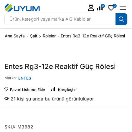
0
0
Ürün, kategori veya marka
A.G Kablolar
Ana Sayfa
Şalt
Roleler
Entes Rg3-12e Reakti̇f Güç Rölesi̇
Entes Rg3-12e Reakti̇f Güç Rölesi̇
Marka:
ENTES
Favori Listeme Ekle
Karşılaştır
21 kişi şu anda bu ürünü görüntülüyor
SKU:
M3682