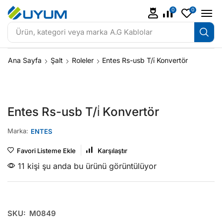
0
0
Ürün, kategori veya marka
A.G Kablolar
Ana Sayfa
Şalt
Roleler
Entes Rs-usb T/i̇ Konvertör
Entes Rs-usb T/i̇ Konvertör
Marka:
ENTES
Favori Listeme Ekle
Karşılaştır
11 kişi şu anda bu ürünü görüntülüyor
SKU:
M0849