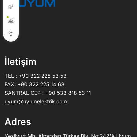
İletişim
TEL : +90 322 228 53 53
FAX: +90 322 225 14 68
SANTRAL CEP : +90 533 818 53 11
uyum@uyumelektrik.com
Adres
Yeşilyurt Mh. Alparslan Türkeş Blv. No:242/A Uyum