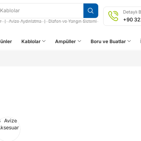
 Kablolar
Detaylı B
+90 32
❘
❘
r
Avize Aydınlatma
Diafon ve Yangın Sistemi
ünler
Kablolar
Ampüller
Boru ve Buatlar