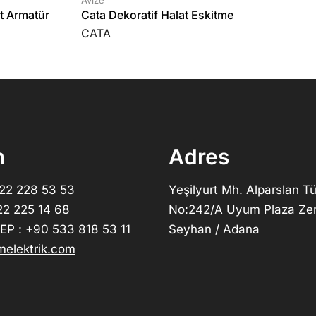
Avize
ıt Armatür
Cata Dekoratif Halat Eskitme
CATA
m
Adres
322 228 53 53
Yeşilyurt Mh. Alparslan Tü
22 225 14 68
No:242/A Uyum Plaza Ze
P : +90 533 818 53 11
Seyhan / Adana
elektrik.com