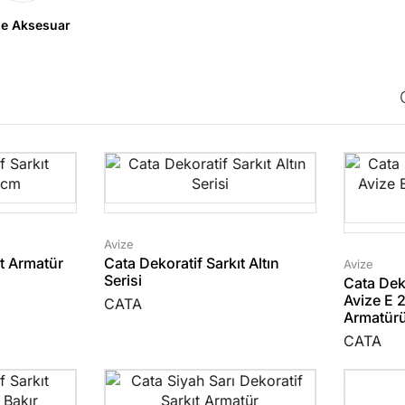
ze Aksesuar
Avize
ıt Armatür
Cata Dekoratif Sarkıt Altın
Avize
Serisi
Cata Deko
Avize E 
CATA
Armatür
CATA