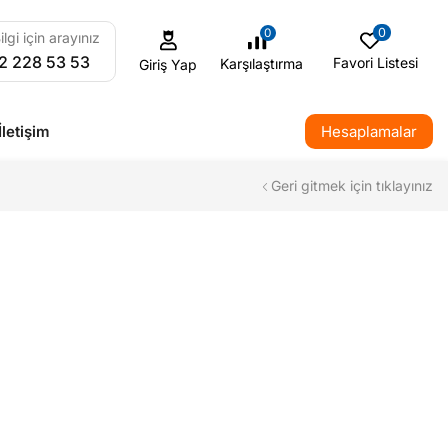
0
0
ilgi için arayınız
2 228 53 53
Favori Listesi
Karşılaştırma
Giriş Yap
İletişim
Hesaplamalar
Geri gitmek için tıklayınız