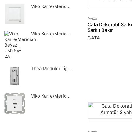
Viko Karre/Meridian Beyaz Üçlü Anahtar Mekanizma
Avize
Cata Dekoratif Sark
Sarkıt Bakır
Viko Karre/Meridian Beyaz Usb 5V-2A
CATA
Thea Modüler Li̇ght Mekani̇zma - 90861002
Viko Karre/Meridian Beyaz Usb Konnektör