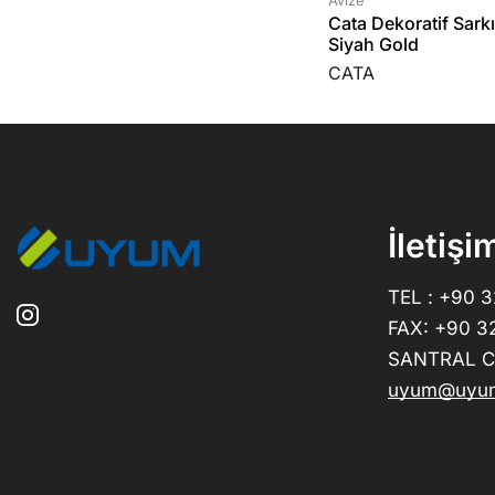
Avize
Cata Dekoratif Sark
Siyah Gold
CATA
İletişi
TEL : +90 
FAX: +90 3
SANTRAL CE
uyum@uyum