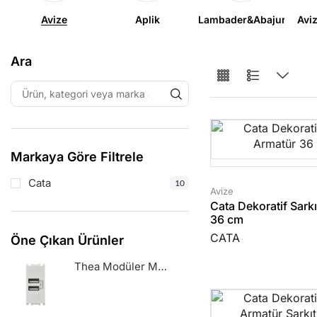
Avize
Aplik
Lambader&Abajur
Avi
Ara
Markaya Göre Filtrele
Cata
10
Avize
Cata Dekoratif Sark
36 cm
CATA
Öne Çıkan Ürünler
Thea Modüler Metali̇k Beyaz 1M Usb Pri̇z