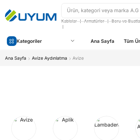
Ürün, kategori veya marka
A.G
❘
❘
Kablolar
Armatürler
Boru ve Buatla
❘
Kategoriler
Ana Sayfa
Tüm Ür
Ana Sayfa
Avize Aydınlatma
Avize