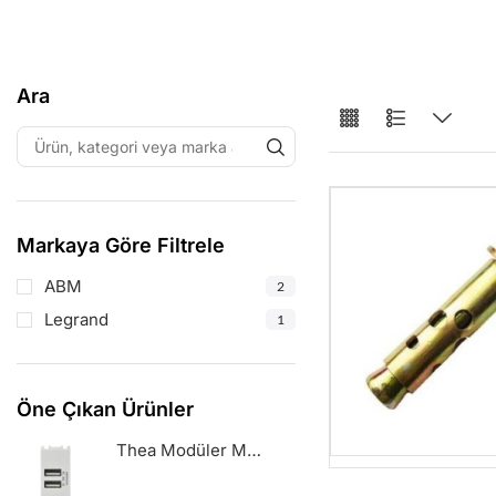
Ara
Markaya Göre Filtrele
ABM
2
Legrand
1
Öne Çıkan Ürünler
Thea Modüler Metali̇k Beyaz 1M Usb Pri̇z