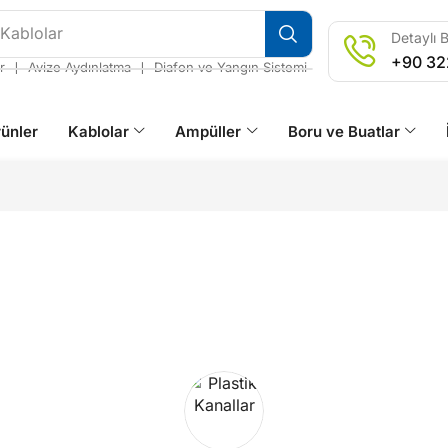
 Kablolar
Detaylı B
+90 32
❘
❘
r
Avize Aydınlatma
Diafon ve Yangın Sistemi
ünler
Kablolar
Ampüller
Boru ve Buatlar