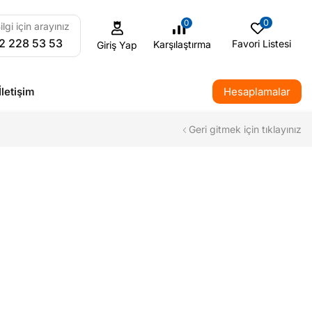
0
0
ilgi için arayınız
2 228 53 53
Favori Listesi
Karşılaştırma
Giriş Yap
İletişim
Hesaplamalar
Geri gitmek için tıklayınız