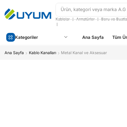
Ürün, kategori veya marka
A.G
❘
❘
Kablolar
Armatürler
Boru ve Buatla
❘
Kategoriler
Ana Sayfa
Tüm Ür
Ana Sayfa
Kablo Kanalları
Metal Kanal ve Aksesuar