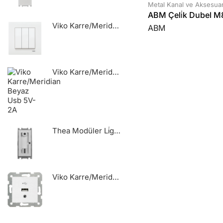
Metal Kanal ve Aksesua
ABM Çeli̇k Dubel M8
Viko Karre/Meridian Beyaz Üçlü Anahtar Mekanizma
ABM
Viko Karre/Meridian Beyaz Usb 5V-2A
Thea Modüler Li̇ght Mekani̇zma - 90861002
Viko Karre/Meridian Beyaz Usb Konnektör