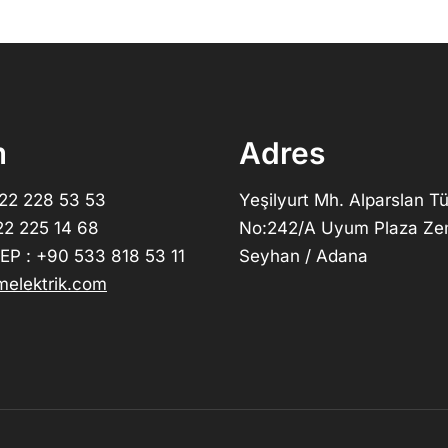
m
Adres
322 228 53 53
Yeşilyurt Mh. Alparslan Tü
22 225 14 68
No:242/A Uyum Plaza Ze
P : +90 533 818 53 11
Seyhan / Adana
elektrik.com