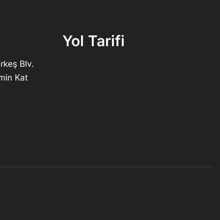
Yol Tarifi
rkeş Blv.
min Kat