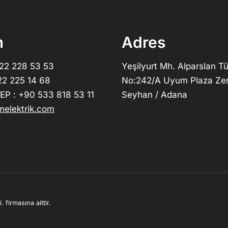
m
Adres
322 228 53 53
Yeşilyurt Mh. Alparslan Tü
22 225 14 68
No:242/A Uyum Plaza Ze
P : +90 533 818 53 11
Seyhan / Adana
elektrik.com
 firmasına aittir.