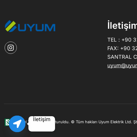
İletişi
TEL : +90 
FAX: +90 3
SANTRAL CE
uyum@uyum
İletişim
|
Bolcal Yazılım ile oluşturuldu.
© Tüm hakları Uyum Elektrik Ltd. Şti.
Open