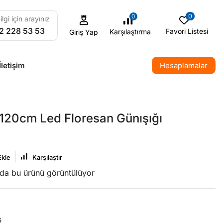
0
0
ilgi için arayınız
2 228 53 53
Favori Listesi
Karşılaştırma
Giriş Yap
İletişim
Hesaplamalar
120cm Led Floresan Günışığı
Ekle
Karşılaştır
nda bu ürünü görüntülüyor
G