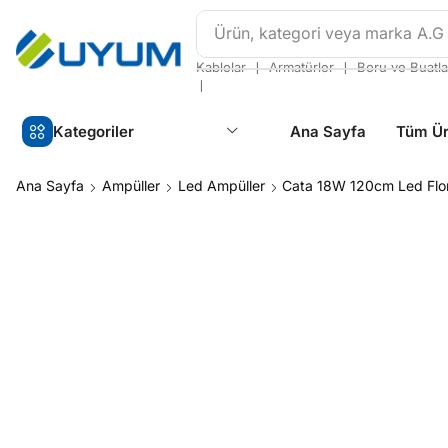
Ürün, kategori veya marka
A.G
❘
❘
Kablolar
Armatürler
Boru ve Buatla
❘
Kategoriler
Ana Sayfa
Tüm Ür
Ana Sayfa
Ampüller
Led Ampüller
Cata 18W 120cm Led Flor