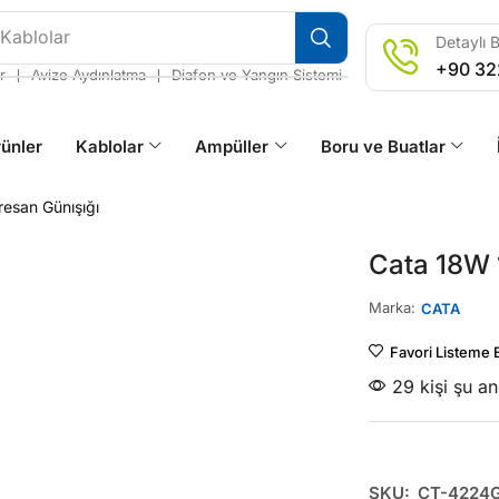
 Kablolar
Detaylı B
+90 32
❘
❘
r
Avize Aydınlatma
Diafon ve Yangın Sistemi
ünler
Kablolar
Ampüller
Boru ve Buatlar
esan Günışığı
Cata 18W 
Marka:
CATA
Favori Listeme 
29 kişi şu a
SKU:
CT-4224