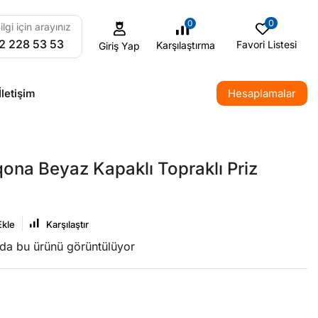
0
0
ilgi için arayınız
2 228 53 53
Favori Listesi
Karşılaştırma
Giriş Yap
İletişim
Hesaplamalar
ona Beyaz Kapaklı Topraklı Priz
Ekle
Karşılaştır
nda bu ürünü görüntülüyor