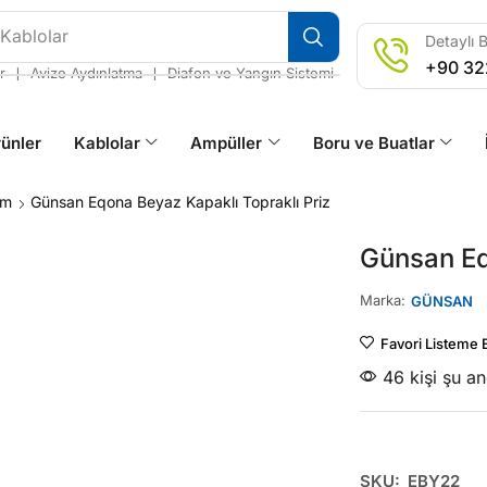
 Kablolar
Detaylı B
+90 32
❘
❘
r
Avize Aydınlatma
Diafon ve Yangın Sistemi
ünler
Kablolar
Ampüller
Boru ve Buatlar
em
Günsan Eqona Beyaz Kapaklı Topraklı Priz
Günsan Eq
Marka:
GÜNSAN
Favori Listeme 
46 kişi şu a
SKU:
EBY22