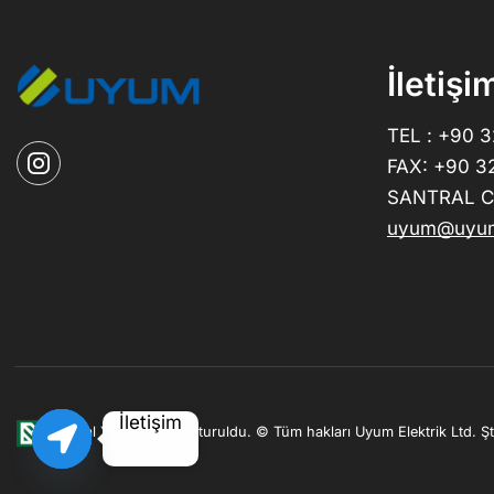
İletişi
TEL : +90 
FAX: +90 3
SANTRAL CE
uyum@uyum
İletişim
|
Bolcal Yazılım ile oluşturuldu.
© Tüm hakları Uyum Elektrik Ltd. Şti.
Open