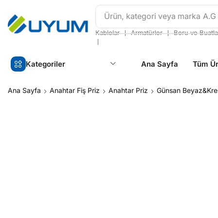
Ürün, kategori veya marka
A.G
❘
❘
Kablolar
Armatürler
Boru ve Buatla
❘
Kategoriler
Ana Sayfa
Tüm Ür
Ana Sayfa
Anahtar Fiş Priz
Anahtar Priz
Günsan Beyaz&Kr