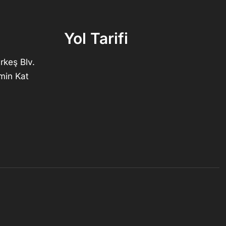
Yol Tarifi
rkeş Blv.
min Kat