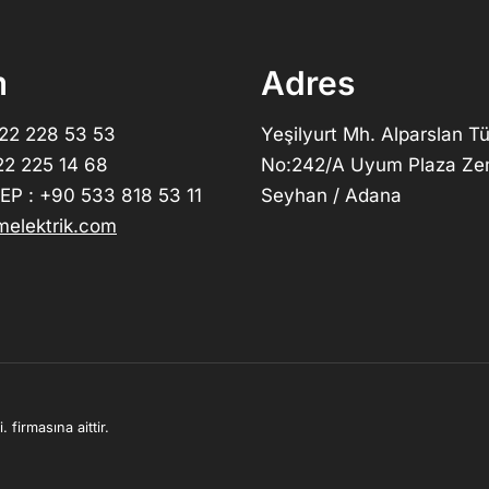
m
Adres
322 228 53 53
Yeşilyurt Mh. Alparslan Tü
22 225 14 68
No:242/A Uyum Plaza Ze
P : +90 533 818 53 11
Seyhan / Adana
elektrik.com
 firmasına aittir.