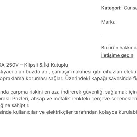
Kategori:
Güns
Marka
Bu ürün hakkında 
İletişime geçin
 250V – Klipsli & İki Kutuplu
iyacı olan buzdolabı, çamaşır makinesi gibi cihazları elektri
topraklama koruması sağlar. Üzerindeki kapağı sayesinde fiş
da çarpma riskini en aza indirerek güvenliği sağlamak içi
opraklı Prizleri, ahşap ve metalik renkteki çerçeve seçenekle
ğine sahiptir.
nde kullanıcılar ve elektrikçiler tarafından kolayca kurulabili