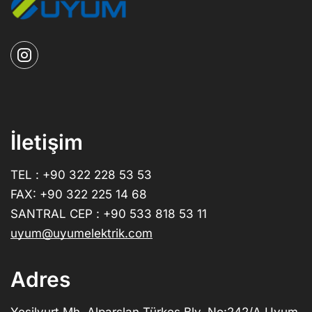
İletişim
TEL : +90 322 228 53 53
FAX: +90 322 225 14 68
SANTRAL CEP : +90 533 818 53 11
uyum@uyumelektrik.com
Adres
Yeşilyurt Mh. Alparslan Türkeş Blv. No:242/A Uyum