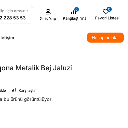
0
0
ilgi için arayınız
2 228 53 53
Favori Listesi
Karşılaştırma
Giriş Yap
İletişim
Hesaplamalar
ona Metalik Bej Jaluzi
Ekle
Karşılaştır
da bu ürünü görüntülüyor