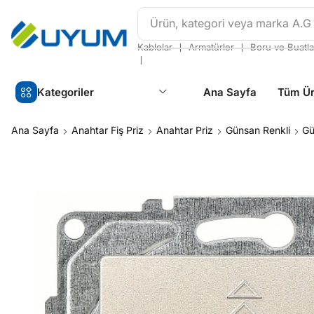
Ürün, kategori veya marka
A.G
❘
❘
Kablolar
Armatürler
Boru ve Buatla
❘
Kategoriler
Ana Sayfa
Tüm Ür
Ana Sayfa
Anahtar Fiş Priz
Anahtar Priz
Günsan Renkli
Gü