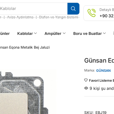
 Kablolar
Detaylı B
+90 32
❘
❘
r
Avize Aydınlatma
Diafon ve Yangın Sistemi
ünler
Kablolar
Ampüller
Boru ve Buatlar
nsan Eqona Metalik Bej Jaluzi
Günsan Eq
Marka:
GÜNSAN
Favori Listeme 
9 kişi şu an
SKU:
EBJ19