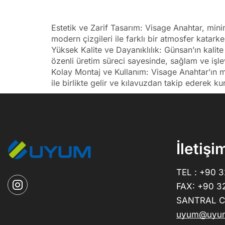
Estetik ve Zarif Tasarım: Visage Anahtar, min
modern çizgileri ile farklı bir atmosfer katark
Yüksek Kalite ve Dayanıklılık: Günsan’ın kalit
özenli üretim süreci sayesinde, sağlam ve işle
Kolay Montaj ve Kullanım: Visage Anahtar’ın m
ile birlikte gelir ve kılavuzdan takip ederek ku
İletişi
TEL : +90 
FAX: +90 3
SANTRAL CE
uyum@uyum