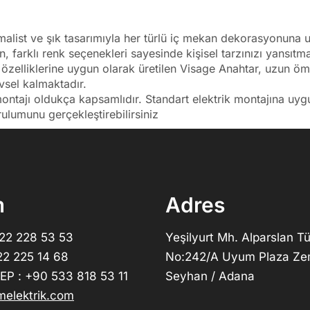
imalist ve şık tasarımıyla her türlü iç mekan dekorasyonuna
en, farklı renk seçenekleri sayesinde kişisel tarzınızı yansıt
e özelliklerine uygun olarak üretilen Visage Anahtar, uzun ö
vsel kalmaktadır.
ontajı oldukça kapsamlıdır. Standart elektrik montajına uyg
rulumunu gerçekleştirebilirsiniz
m
Adres
322 228 53 53
Yeşilyurt Mh. Alparslan Tü
22 225 14 68
No:242/A Uyum Plaza Ze
P : +90 533 818 53 11
Seyhan / Adana
elektrik.com