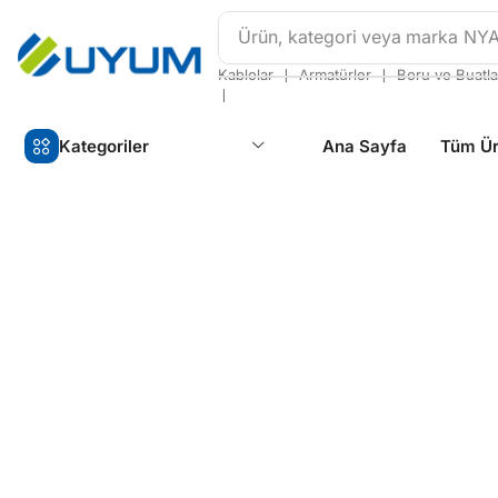
Ürün, kategori veya marka
NY
❘
❘
Kablolar
Armatürler
Boru ve Buatla
❘
Kategoriler
Ana Sayfa
Tüm Ür