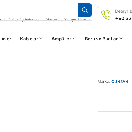
A
Detaylı B
+90 32
❘
❘
r
Avize Aydınlatma
Diafon ve Yangın Sistemi
ünler
Kablolar
Ampüller
Boru ve Buatlar
Marka:
GÜNSAN