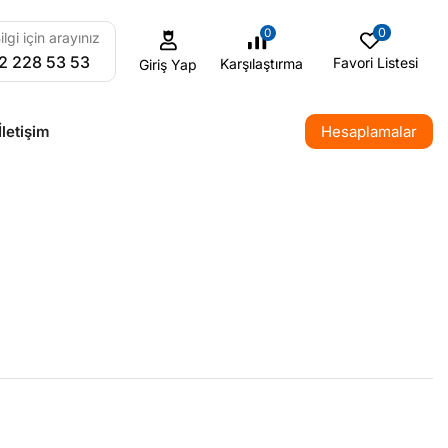
0
0
ilgi için arayınız
2 228 53 53
Favori Listesi
Karşılaştırma
Giriş Yap
İletişim
Hesaplamalar