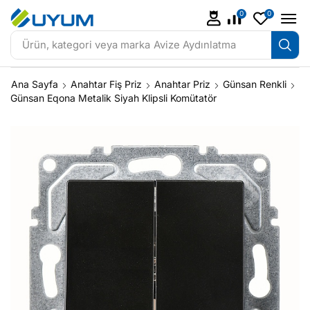
0
0
Ürün, kategori veya marka
Avize Aydınlatma
Ana Sayfa
Anahtar Fiş Priz
Anahtar Priz
Günsan Renkli
Günsan Eqona Metalik Siyah Klipsli Komütatör