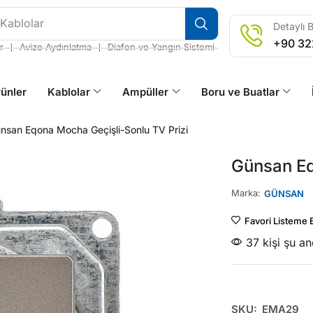
 Kablolar
Detaylı B
+90 32
❘
❘
r
Avize Aydınlatma
Diafon ve Yangın Sistemi
ünler
Kablolar
Ampüller
Boru ve Buatlar
nsan Eqona Mocha Geçişli-Sonlu TV Prizi
Günsan Eq
Marka:
GÜNSAN
Favori Listeme 
37 kişi şu a
SKU:
EMA29