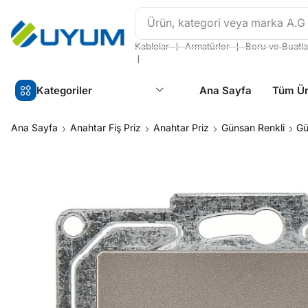
Ürün, kategori veya marka
A.G
❘
❘
Kablolar
Armatürler
Boru ve Buatla
❘
Kategoriler
Ana Sayfa
Tüm Ür
Ana Sayfa
Anahtar Fiş Priz
Anahtar Priz
Günsan Renkli
Gü