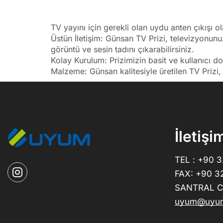
TV yayını için gerekli olan uydu anten çıkışı ola
Üstün İletişim: Günsan TV Prizi, televizyonunu
görüntü ve sesin tadını çıkarabilirsiniz.
Kolay Kurulum: Prizimizin basit ve kullanıcı do
Malzeme: Günsan kalitesiyle üretilen TV Prizi
İletişi
TEL : +90 
FAX: +90 3
SANTRAL CE
uyum@uyum