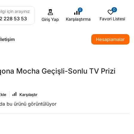
0
0
ilgi için arayınız
2 228 53 53
Favori Listesi
Karşılaştırma
Giriş Yap
İletişim
Hesaplamalar
ona Mocha Geçişli-Sonlu TV Prizi
Ekle
Karşılaştır
nda bu ürünü görüntülüyor