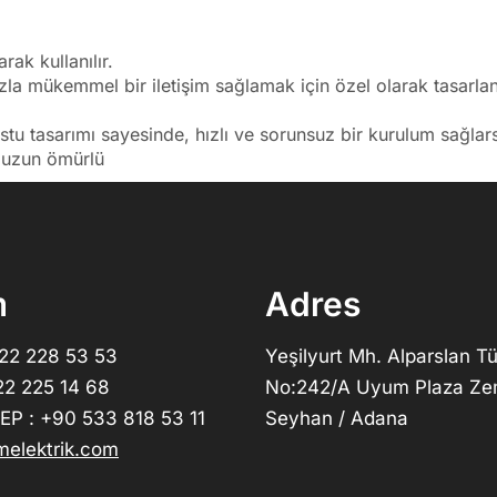
rak kullanılır.
zla mükemmel bir iletişim sağlamak için özel olarak tasarlan
stu tasarımı sayesinde, hızlı ve sorunsuz bir kurulum sağlars
, uzun ömürlü
m
Adres
322 228 53 53
Yeşilyurt Mh. Alparslan Tü
22 225 14 68
No:242/A Uyum Plaza Ze
P : +90 533 818 53 11
Seyhan / Adana
elektrik.com