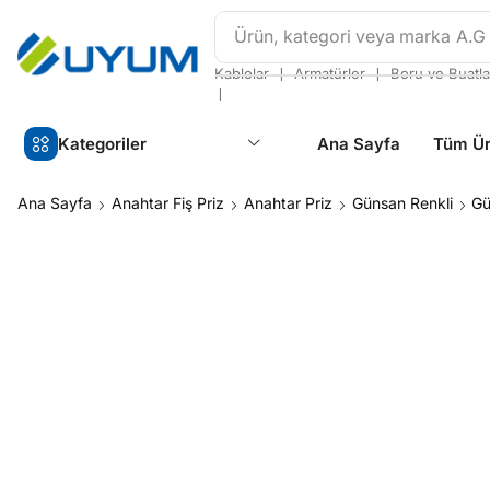
Ürün, kategori veya marka
A.G
❘
❘
Kablolar
Armatürler
Boru ve Buatla
❘
Kategoriler
Ana Sayfa
Tüm Ür
Ana Sayfa
Anahtar Fiş Priz
Anahtar Priz
Günsan Renkli
Gü