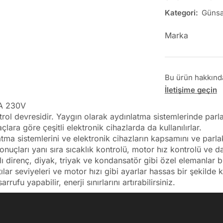
Kategori:
Günsa
Marka
Bu ürün hakkında 
İletişime geçin
VA 230V
trol devresidir. Yaygın olarak aydınlatma sistemlerinde parlak
çlara göre çeşitli elektronik cihazlarda da kullanılırlar.
tma sistemlerini ve elektronik cihazların kapsamını ve parlak
onuçları yanı sıra sıcaklık kontrolü, motor hız kontrolü ve d
ı direnç, diyak, triyak ve kondansatör gibi özel elemanlar b
lar seviyeleri ve motor hızı gibi ayarlar hassas bir şekilde ko
ufu yapabilir, enerji sınırlarını artırabilirsiniz.