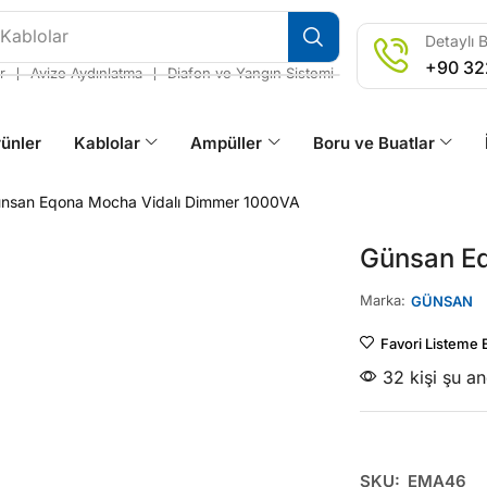
 Kablolar
Detaylı B
+90 32
❘
❘
r
Avize Aydınlatma
Diafon ve Yangın Sistemi
ünler
Kablolar
Ampüller
Boru ve Buatlar
nsan Eqona Mocha Vidalı Dimmer 1000VA
Günsan E
Marka:
GÜNSAN
Favori Listeme 
32 kişi şu a
SKU:
EMA46