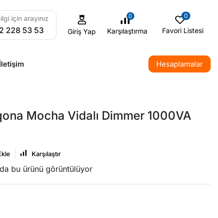
0
0
ilgi için arayınız
2 228 53 53
Favori Listesi
Karşılaştırma
Giriş Yap
İletişim
Hesaplamalar
qona Mocha Vidalı Dimmer 1000VA
Ekle
Karşılaştır
nda bu ürünü görüntülüyor