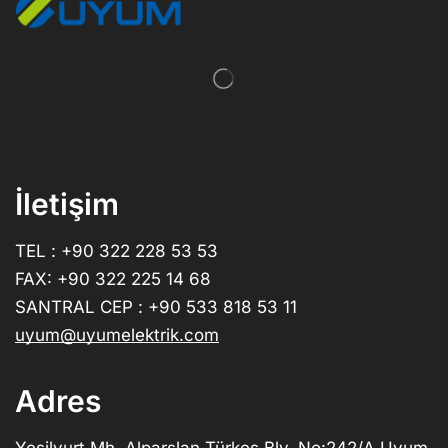
İletişim
TEL : +90 322 228 53 53
FAX: +90 322 225 14 68
SANTRAL CEP : +90 533 818 53 11
uyum@uyumelektrik.com
Adres
Yeşilyurt Mh. Alparslan Türkeş Blv. No:242/A Uyum