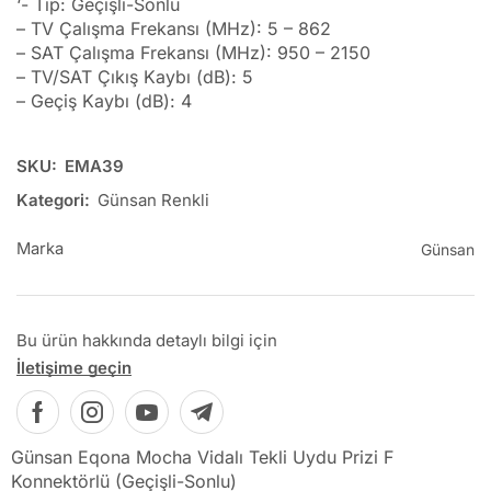
‘- Tip: Geçişli-Sonlu
– TV Çalışma Frekansı (MHz): 5 – 862
– SAT Çalışma Frekansı (MHz): 950 – 2150
– TV/SAT Çıkış Kaybı (dB): 5
– Geçiş Kaybı (dB): 4
SKU:
EMA39
Kategori:
Günsan Renkli
Marka
Günsan
Bu ürün hakkında detaylı bilgi için
İletişime geçin
Günsan Eqona Mocha Vidalı Tekli Uydu Prizi F
Konnektörlü (Geçişli-Sonlu)