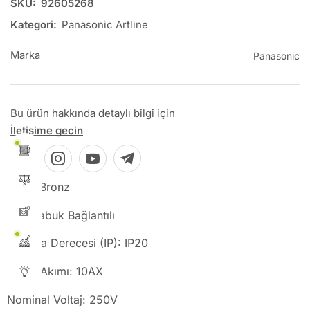
SKU:
92605268
Kategori:
Panasonic Artline
Marka
Panasonic
Bu ürün hakkında detaylı bilgi için
İletişime geçin
Renk: Bronz
Tip: Çabuk Bağlantılı
Koruma Derecesi (IP): IP20
Anma Akımı: 10AX
Nominal Voltaj: 250V