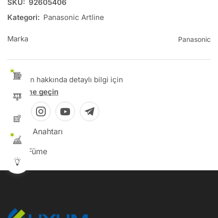
SKU:
92605406
Kategori:
Panasonic Artline
Marka
Panasonic
Bu ürün hakkında detaylı bilgi için
İletişime geçin
Tip: Zil Anahtarı
Renk: Füme