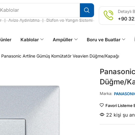
 Kablolar
Detaylı B
+90 32
❘
❘
r
Avize Aydınlatma
Diafon ve Yangın Sistemi
ünler
Kablolar
Ampüller
Boru ve Buatlar
Panasonic Artline Gümüş Komütatör Veavien Düğme/Kapağı
Panasonic
Düğme/Ka
Marka:
PANASONI
Favori Listeme 
22 kişi şu a