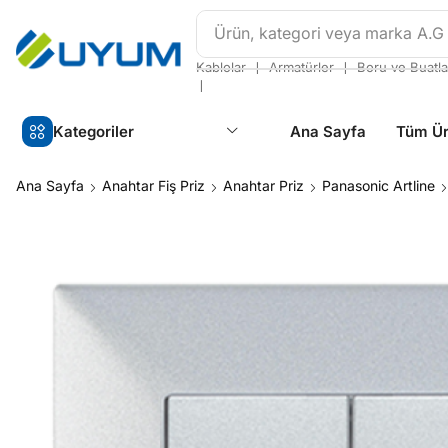
Ürün, kategori veya marka
A.G
❘
❘
Kablolar
Armatürler
Boru ve Buatla
❘
Kategoriler
Ana Sayfa
Tüm Ür
Ana Sayfa
Anahtar Fiş Priz
Anahtar Priz
Panasonic Artline