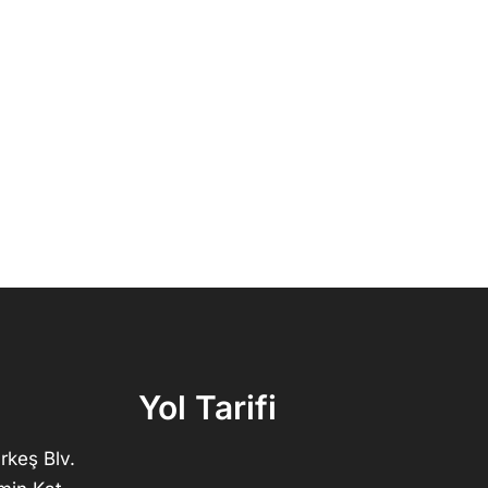
Yol Tarifi
rkeş Blv.