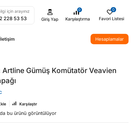
0
0
ilgi için arayınız
2 228 53 53
Favori Listesi
Karşılaştırma
Giriş Yap
İletişim
Hesaplamalar
 Artline Gümüş Komütatör Veavien
pağı
C
Ekle
Karşılaştır
nda bu ürünü görüntülüyor