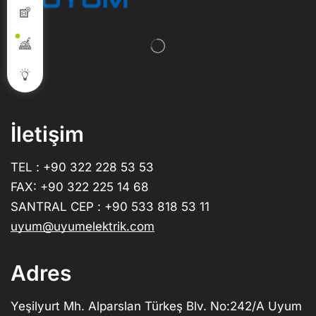
İletişim
TEL : +90 322 228 53 53
FAX: +90 322 225 14 68
SANTRAL CEP : +90 533 818 53 11
uyum@uyumelektrik.com
Adres
Yeşilyurt Mh. Alparslan Türkeş Blv. No:242/A Uyum