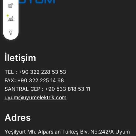
İletişim
TEL : +90 322 228 53 53
FAX: +90 322 225 14 68
SANTRAL CEP : +90 533 818 53 11
uyum@uyumelektrik.com
Adres
Yeşilyurt Mh. Alparslan Türkeş Blv. No:242/A Uyum