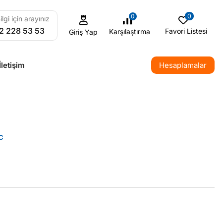
0
0
ilgi için arayınız
2 228 53 53
Favori Listesi
Karşılaştırma
Giriş Yap
İletişim
Hesaplamalar
C