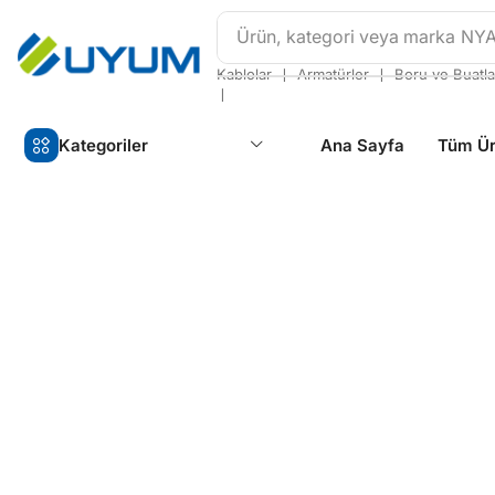
Ürün, kategori veya marka
NY
❘
❘
Kablolar
Armatürler
Boru ve Buatla
❘
Kategoriler
Ana Sayfa
Tüm Ür