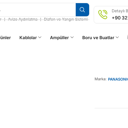
A
Detaylı B
+90 32
❘
❘
r
Avize Aydınlatma
Diafon ve Yangın Sistemi
ünler
Kablolar
Ampüller
Boru ve Buatlar
Marka:
PANASONI