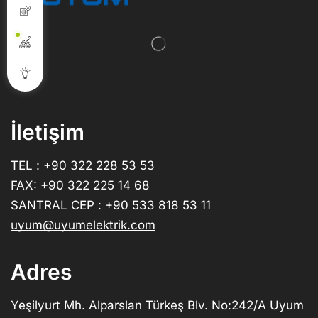
İletişim
TEL : +90 322 228 53 53
FAX: +90 322 225 14 68
SANTRAL CEP : +90 533 818 53 11
uyum@uyumelektrik.com
Adres
Yeşilyurt Mh. Alparslan Türkeş Blv. No:242/A Uyum