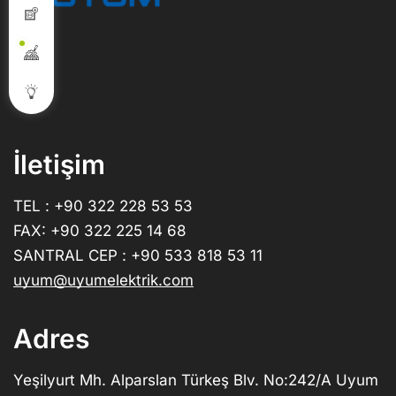
İletişim
TEL : +90 322 228 53 53
FAX: +90 322 225 14 68
SANTRAL CEP : +90 533 818 53 11
uyum@uyumelektrik.com
Adres
Yeşilyurt Mh. Alparslan Türkeş Blv. No:242/A Uyum