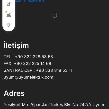
İletişim
TEL : +90 322 228 53 53
FAX: +90 322 225 14 68
SANTRAL CEP : +90 533 818 53 11
uyum@uyumelektrik.com
Adres
Yeşilyurt Mh. Alparslan Türkeş Blv. No:242/A Uyum