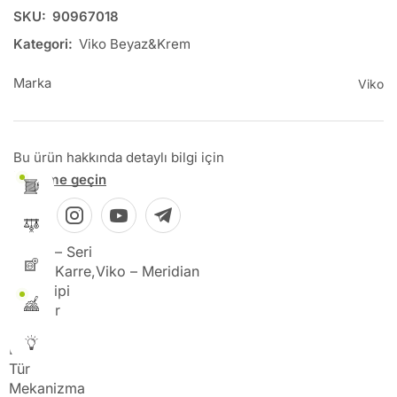
SKU:
90967018
Kategori:
Viko Beyaz&Krem
Marka
Viko
Bu ürün hakkında detaylı bilgi için
İletişime geçin
Marka – Seri
Viko – Karre,Viko – Meridian
Ürün Tipi
Anahtar
Renk
Beyaz
Tür
Mekanizma