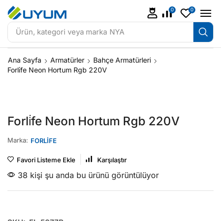
0
0
Ürün, kategori veya marka
NYA
Ana Sayfa
Armatürler
Bahçe Armatürleri
Forli̇fe Neon Hortum Rgb 220V
Forli̇fe Neon Hortum Rgb 220V
Marka:
FORLİFE
Favori Listeme Ekle
Karşılaştır
38 kişi şu anda bu ürünü görüntülüyor