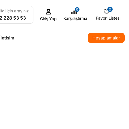
0
0
ilgi için arayınız
2 228 53 53
Favori Listesi
Karşılaştırma
Giriş Yap
İletişim
Hesaplamalar