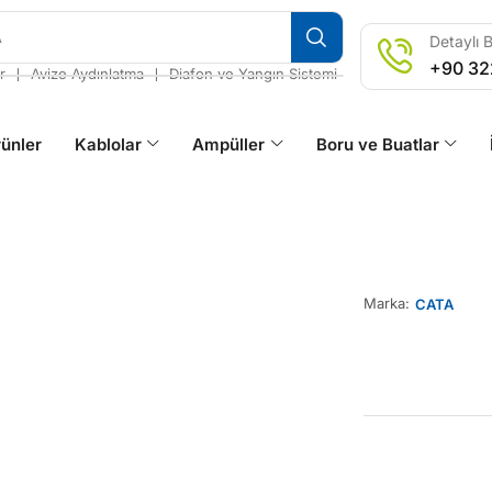
A
Detaylı B
+90 32
❘
❘
r
Avize Aydınlatma
Diafon ve Yangın Sistemi
ünler
Kablolar
Ampüller
Boru ve Buatlar
Marka:
CATA