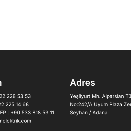
m
Adres
322 228 53 53
Yeşilyurt Mh. Alparslan Tü
22 225 14 68
No:242/A Uyum Plaza Ze
P : +90 533 818 53 11
Seyhan / Adana
elektrik.com