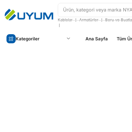
Ürün, kategori veya marka
NY
❘
❘
Kablolar
Armatürler
Boru ve Buatla
❘
Kategoriler
Ana Sayfa
Tüm Ür