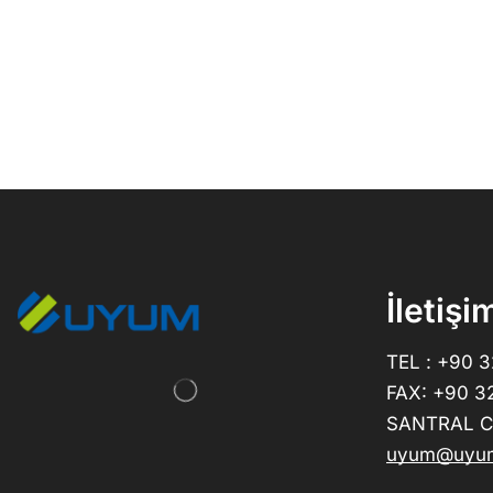
İletişi
TEL : +90 
FAX: +90 3
SANTRAL CE
uyum@uyum