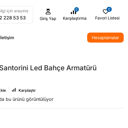
0
0
ilgi için arayınız
2 228 53 53
Favori Listesi
Karşılaştırma
Giriş Yap
İletişim
Hesaplamalar
Santorini Led Bahçe Armatürü
Ekle
Karşılaştır
nda bu ürünü görüntülüyor