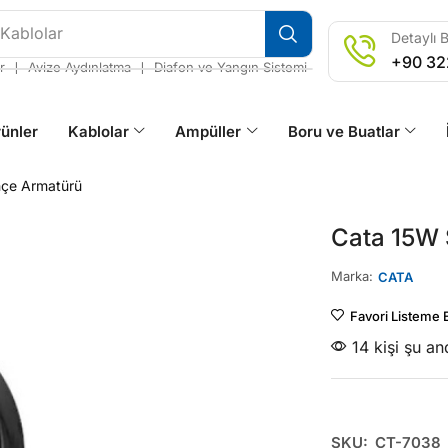
 Kablolar
Detaylı B
+90 32
❘
❘
r
Avize Aydınlatma
Diafon ve Yangın Sistemi
ünler
Kablolar
Ampüller
Boru ve Buatlar
hçe Armatürü
Cata 15W 
Marka:
CATA
Favori Listeme 
14 kişi şu a
SKU:
CT-7038