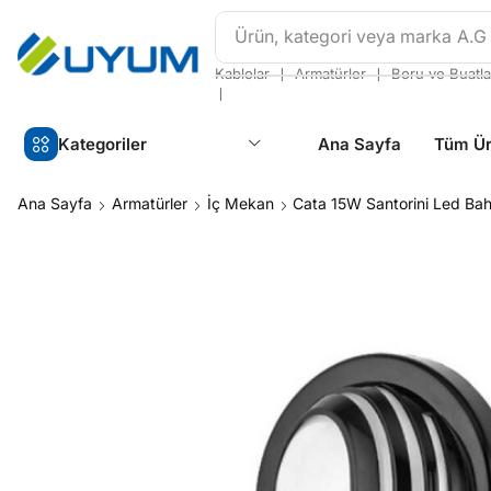
Ürün, kategori veya marka
A.G
❘
❘
Kablolar
Armatürler
Boru ve Buatla
❘
Kategoriler
Ana Sayfa
Tüm Ür
Ana Sayfa
Armatürler
İç Mekan
Cata 15W Santorini Led Ba