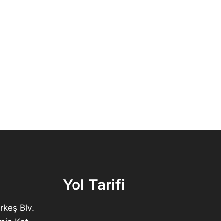
Yol Tarifi
rkeş Blv.