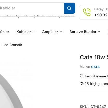
 Kablolar
Detaylı B
+90 32
❘
❘
r
Avize Aydınlatma
Diafon ve Yangın Sistemi
ünler
Kablolar
Ampüller
Boru ve Buatlar
tü Led Armatür
Cata 18w 
Marka:
CATA
Favori Listeme 
15 kişi şu a
SKU:
CT-9247