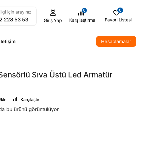
0
0
ilgi için arayınız
2 228 53 53
Favori Listesi
Karşılaştırma
Giriş Yap
İletişim
Hesaplamalar
Sensörlü Sıva Üstü Led Armatür
Ekle
Karşılaştır
nda bu ürünü görüntülüyor