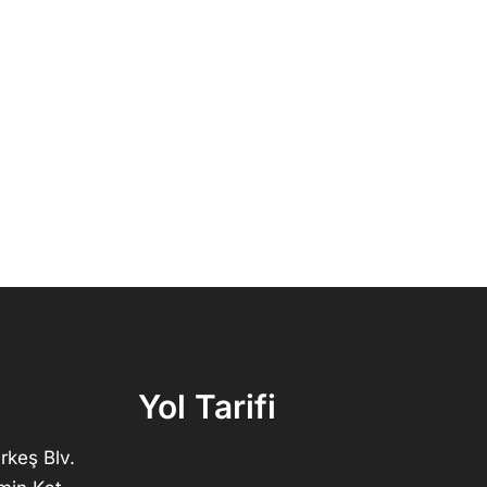
Yol Tarifi
rkeş Blv.