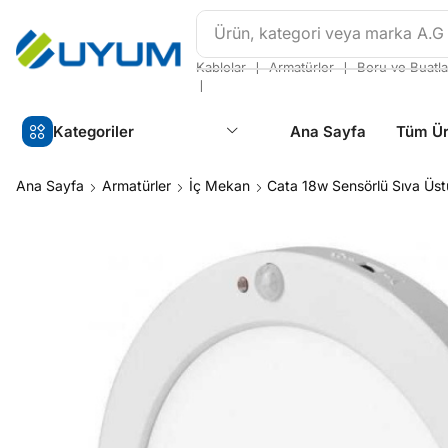
Ürün, kategori veya marka
A.G
❘
❘
Kablolar
Armatürler
Boru ve Buatla
❘
Kategoriler
Ana Sayfa
Tüm Ür
Ana Sayfa
Armatürler
İç Mekan
Cata 18w Sensörlü Sıva Üs