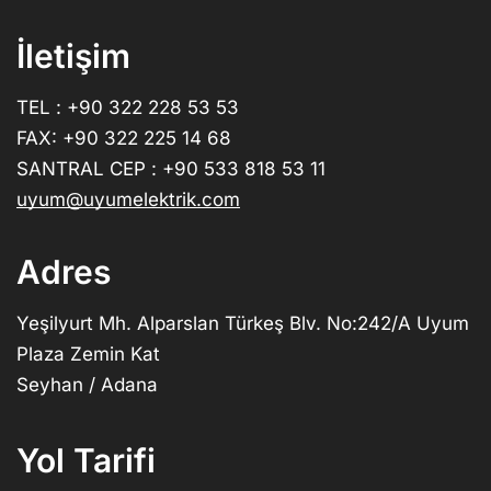
İletişim
TEL : +90 322 228 53 53
FAX: +90 322 225 14 68
SANTRAL CEP : +90 533 818 53 11
uyum@uyumelektrik.com
Adres
Yeşilyurt Mh. Alparslan Türkeş Blv. No:242/A Uyum
Plaza Zemin Kat
Seyhan / Adana
Yol Tarifi