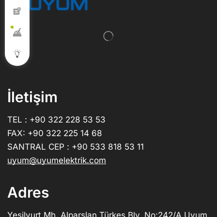
İletişim
TEL : +90 322 228 53 53
FAX: +90 322 225 14 68
SANTRAL CEP : +90 533 818 53 11
uyum@uyumelektrik.com
Adres
Yeşilyurt Mh. Alparslan Türkeş Blv. No:242/A Uyum