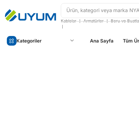
Ürün, kategori veya marka
NY
❘
❘
Kablolar
Armatürler
Boru ve Buatla
❘
Kategoriler
Ana Sayfa
Tüm Ür