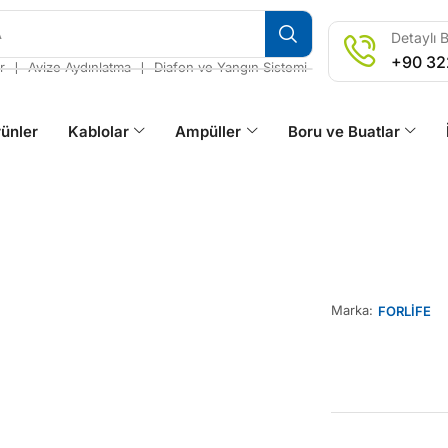
A
Detaylı B
+90 32
❘
❘
r
Avize Aydınlatma
Diafon ve Yangın Sistemi
ünler
Kablolar
Ampüller
Boru ve Buatlar
Marka:
FORLİFE