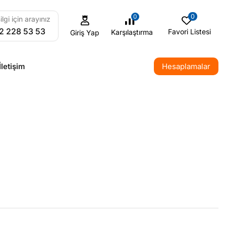
0
0
ilgi için arayınız
2 228 53 53
Favori Listesi
Karşılaştırma
Giriş Yap
İletişim
Hesaplamalar