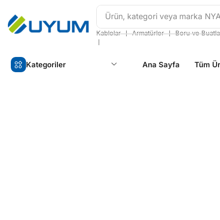
Ürün, kategori veya marka
NY
❘
❘
Kablolar
Armatürler
Boru ve Buatla
❘
Kategoriler
Ana Sayfa
Tüm Ür