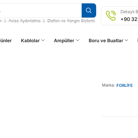
A
Detaylı B
+90 32
❘
❘
r
Avize Aydınlatma
Diafon ve Yangın Sistemi
ünler
Kablolar
Ampüller
Boru ve Buatlar
Marka:
FORLİFE