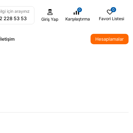
0
0
ilgi için arayınız
2 228 53 53
Favori Listesi
Karşılaştırma
Giriş Yap
İletişim
Hesaplamalar