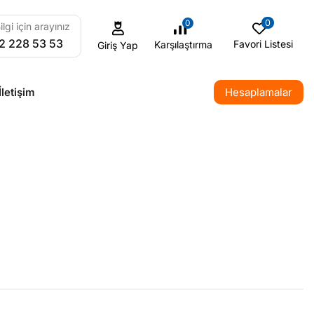
0
0
ilgi için arayınız
2 228 53 53
Favori Listesi
Karşılaştırma
Giriş Yap
İletişim
Hesaplamalar