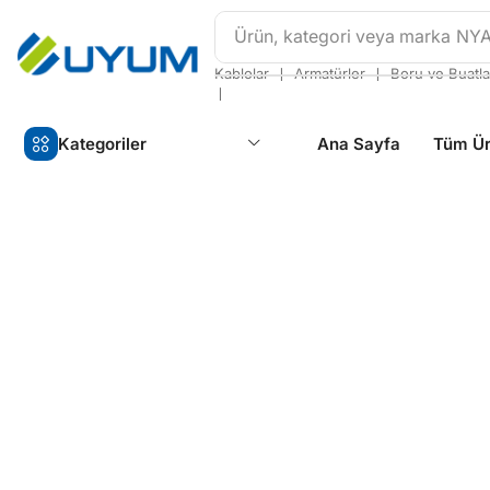
Ürün, kategori veya marka
NY
❘
❘
Kablolar
Armatürler
Boru ve Buatla
❘
Kategoriler
Ana Sayfa
Tüm Ür