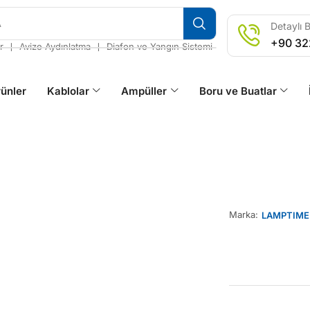
A
Detaylı B
+90 32
❘
❘
r
Avize Aydınlatma
Diafon ve Yangın Sistemi
ünler
Kablolar
Ampüller
Boru ve Buatlar
Marka:
LAMPTIME