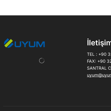
İletişi
TEL : +90 
FAX: +90 3
SANTRAL CE
uyum@uyum