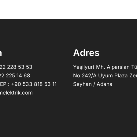
m
Adres
322 228 53 53
Yeşilyurt Mh. Alparslan Tü
22 225 14 68
No:242/A Uyum Plaza Ze
P : +90 533 818 53 11
Seyhan / Adana
elektrik.com