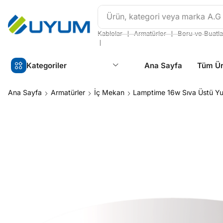
Ürün, kategori veya marka
A.G
❘
❘
Kablolar
Armatürler
Boru ve Buatla
❘
Kategoriler
Ana Sayfa
Tüm Ür
Ana Sayfa
Armatürler
İç Mekan
Lamptime 16w Sıva Üstü Yu