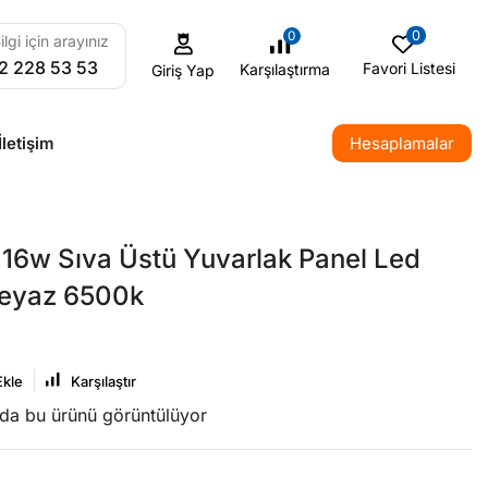
0
0
ilgi için arayınız
2 228 53 53
Favori Listesi
Karşılaştırma
Giriş Yap
İletişim
Hesaplamalar
16w Sıva Üstü Yuvarlak Panel Led
Beyaz 6500k
Ekle
Karşılaştır
nda bu ürünü görüntülüyor