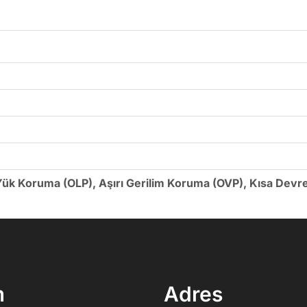
 Yük Koruma (OLP), Aşırı Gerilim Koruma (OVP), Kısa Devr
m
Adres