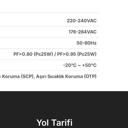
220-240VAC
176-264VAC
50-60Hz
PF>0.60 (P≤25W) / PF>0.95 (P≥25W)
-20°C ~ +50°C
e Koruma (SCP), Aşırı Sıcaklık Koruma (OTP)
Yol Tarifi