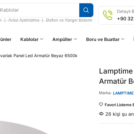
 Kablolar
Detaylı B
+90 32
❘
❘
r
Avize Aydınlatma
Diafon ve Yangın Sistemi
ünler
Kablolar
Ampüller
Boru ve Buatlar
varlak Panel Led Armatür Beyaz 6500k
Lamptime 
Armatür 
Marka:
LAMPTIME
Favori Listeme 
26 kişi şu a