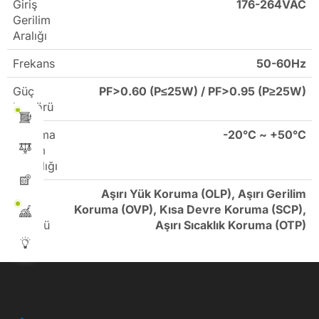
Giriş
176-264VAC
Gerilim
Aralığı
Frekans
50-60Hz
Güç
PF>0.60 (P≤25W) / PF>0.95 (P≥25W)
Faktörü
Çalışma
-20°C ~ +50°C
Ortam
Sıcaklığı
Sabit
Aşırı Yük Koruma (OLP), Aşırı Gerilim
Akım
Koruma (OVP), Kısa Devre Koruma (SCP),
Sürücü
Aşırı Sıcaklık Koruma (OTP)