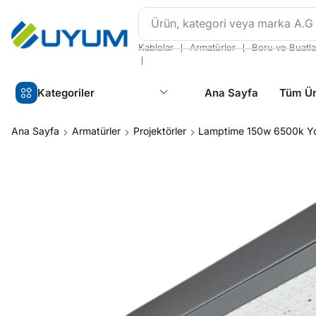
Ürün, kategori veya marka
A.G
❘
❘
Kablolar
Armatürler
Boru ve Buatla
❘
Kategoriler
Ana Sayfa
Tüm Ür
Ana Sayfa
Armatürler
Projektörler
Lamptime 150w 6500k Yo