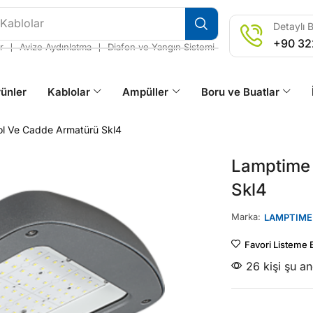
 Kablolar
Detaylı B
+90 32
❘
❘
r
Avize Aydınlatma
Diafon ve Yangın Sistemi
ünler
Kablolar
Ampüller
Boru ve Buatlar
l Ve Cadde Armatürü Skl4
Lamptime 
Skl4
Marka:
LAMPTIME
Favori Listeme 
26 kişi şu a