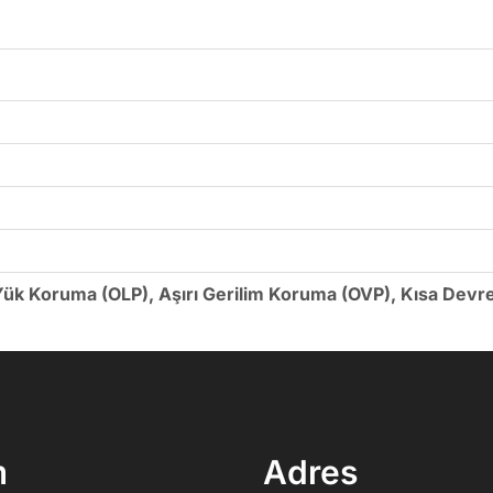
 Yük Koruma (OLP), Aşırı Gerilim Koruma (OVP), Kısa Devr
m
Adres