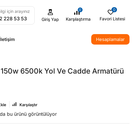
0
0
ilgi için arayınız
2 228 53 53
Favori Listesi
Karşılaştırma
Giriş Yap
İletişim
Hesaplamalar
150w 6500k Yol Ve Cadde Armatürü
Ekle
Karşılaştır
nda bu ürünü görüntülüyor