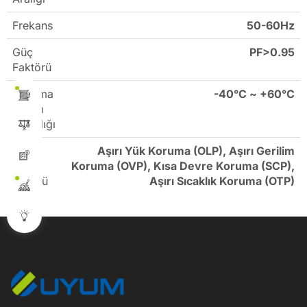
Frekans
50-60Hz
Güç
PF>0.95
Faktörü
Çalışma
-40°C ~ +60°C
Ortam
Sıcaklığı
Sabit
Aşırı Yük Koruma (OLP), Aşırı Gerilim
Akım
Koruma (OVP), Kısa Devre Koruma (SCP),
Sürücü
Aşırı Sıcaklık Koruma (OTP)