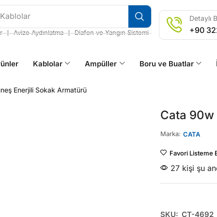
 Kablolar
Detaylı B
+90 32
❘
❘
r
Avize Aydınlatma
Diafon ve Yangın Sistemi
ünler
Kablolar
Ampüller
Boru ve Buatlar
neş Enerjili Sokak Armatürü
Cata 90w 
Marka:
CATA
Favori Listeme 
27 kişi şu a
SKU:
CT-4692