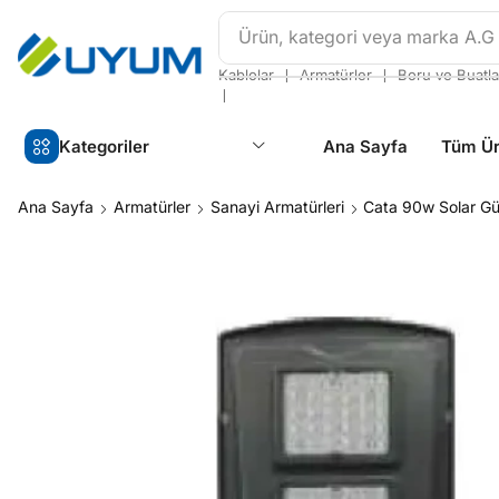
Ürün, kategori veya marka
A.G
❘
❘
Kablolar
Armatürler
Boru ve Buatla
❘
Kategoriler
Ana Sayfa
Tüm Ür
Ana Sayfa
Armatürler
Sanayi Armatürleri
Cata 90w Solar Gü