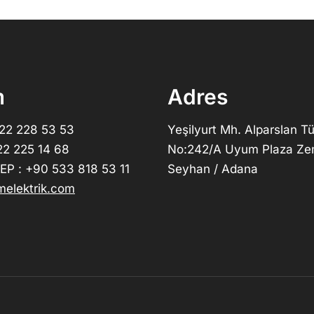
m
Adres
322 228 53 53
Yeşilyurt Mh. Alparslan Tü
22 225 14 68
No:242/A Uyum Plaza Ze
P : +90 533 818 53 11
Seyhan / Adana
elektrik.com