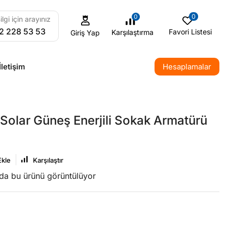
0
0
ilgi için arayınız
2 228 53 53
Favori Listesi
Karşılaştırma
Giriş Yap
İletişim
Hesaplamalar
Solar Güneş Enerjili Sokak Armatürü
Ekle
Karşılaştır
nda bu ürünü görüntülüyor