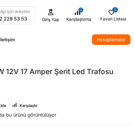
0
0
ilgi için arayınız
2 228 53 53
Favori Listesi
Karşılaştırma
Giriş Yap
İletişim
Hesaplamalar
 12V 17 Amper Şerit Led Trafosu
Ekle
Karşılaştır
nda bu ürünü görüntülüyor