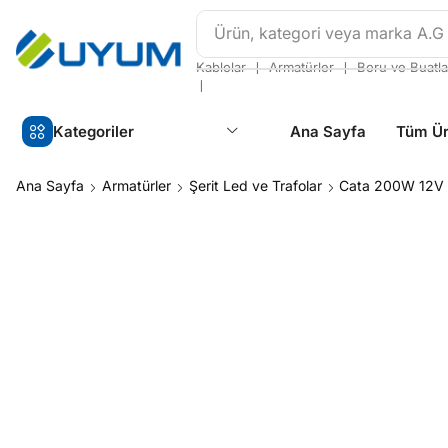
Ürün, kategori veya marka
A.G
❘
❘
Kablolar
Armatürler
Boru ve Buatla
❘
Kategoriler
Ana Sayfa
Tüm Ür
Ana Sayfa
Armatürler
Şerit Led ve Trafolar
Cata 200W 12V 1