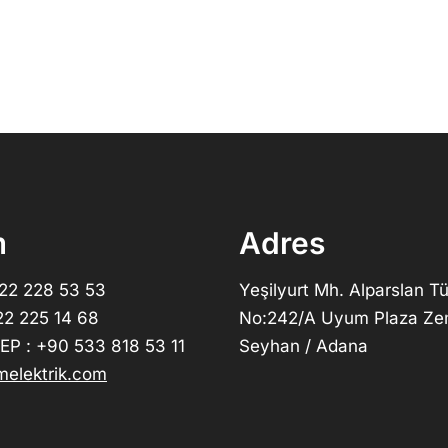
m
Adres
322 228 53 53
Yeşilyurt Mh. Alparslan Tü
22 225 14 68
No:242/A Uyum Plaza Ze
P : +90 533 818 53 11
Seyhan / Adana
elektrik.com