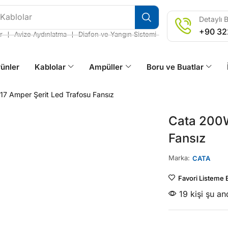
 Kablolar
Detaylı B
+90 32
❘
❘
r
Avize Aydınlatma
Diafon ve Yangın Sistemi
ünler
Kablolar
Ampüller
Boru ve Buatlar
7 Amper Şerit Led Trafosu Fansız
Cata 200W
Fansız
Marka:
CATA
Favori Listeme 
19 kişi şu a