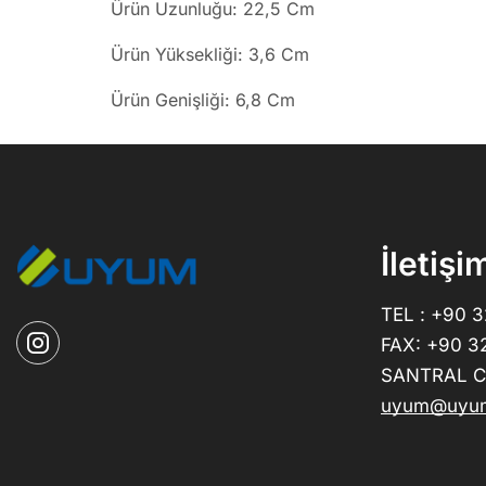
Ürün Uzunluğu: 22,5 Cm
Ürün Yüksekliği: 3,6 Cm
Ürün Genişliği: 6,8 Cm
İletişi
TEL : +90 
FAX: +90 3
SANTRAL CE
uyum@uyum