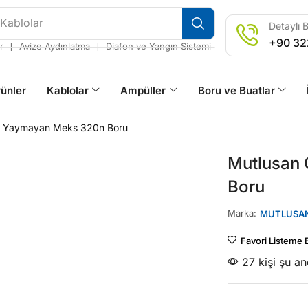
 Kablolar
Detaylı B
+90 32
❘
❘
r
Avize Aydınlatma
Diafon ve Yangın Sistemi
ünler
Kablolar
Ampüller
Boru ve Buatlar
v Yaymayan Meks 320n Boru
Mutlusan 
Boru
Marka:
MUTLUSA
Favori Listeme 
27 kişi şu a