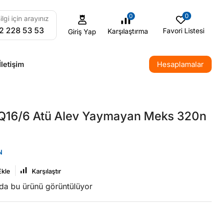
0
0
ilgi için arayınız
2 228 53 53
Favori Listesi
Karşılaştırma
Giriş Yap
İletişim
Hesaplamalar
Q16/6 Atü Alev Yaymayan Meks 320n
N
Ekle
Karşılaştır
nda bu ürünü görüntülüyor