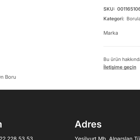
SKU:
00116510
Kategori:
Borul
Marka
Bu ürün hakkında 
İletişime geçin
0n Boru
m
Adres
322 228 53 53
Yeşilyurt Mh. Alparslan Tü