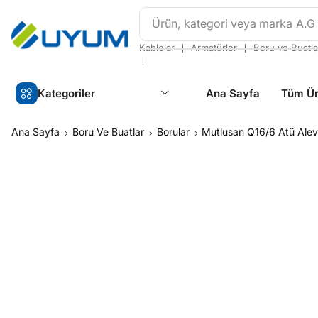
Ürün, kategori veya marka
A.G
❘
❘
Kablolar
Armatürler
Boru ve Buatla
❘
Kategoriler
Ana Sayfa
Tüm Ür
Ana Sayfa
Boru Ve Buatlar
Borular
Mutlusan Q16/6 Atü Ale