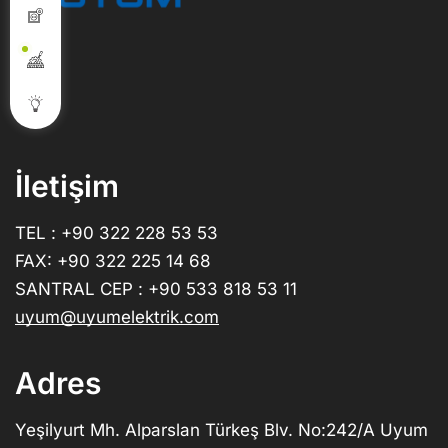
İletişim
TEL : +90 322 228 53 53
FAX: +90 322 225 14 68
SANTRAL CEP : +90 533 818 53 11
uyum@uyumelektrik.com
Adres
Yeşilyurt Mh. Alparslan Türkeş Blv. No:242/A Uyum