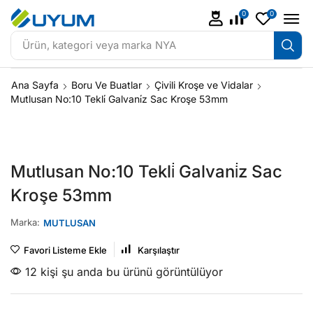
0
0
Ürün, kategori veya marka
NYA
Ana Sayfa
Boru Ve Buatlar
Çivili Kroşe ve Vidalar
Mutlusan No:10 Tekli̇ Galvani̇z Sac Kroşe 53mm
Mutlusan No:10 Tekli̇ Galvani̇z Sac
Kroşe 53mm
Marka:
MUTLUSAN
Favori Listeme Ekle
Karşılaştır
12 kişi şu anda bu ürünü görüntülüyor